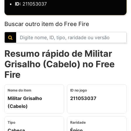
ID:
211053037
Buscar outro item do Free Fire
Resumo rápido de Militar
Grisalho (Cabelo) no Free
Fire
Nome do item
ID no jogo
Militar Grisalho
211053037
(Cabelo)
Tipo
Raridade
Cabeça
Épico