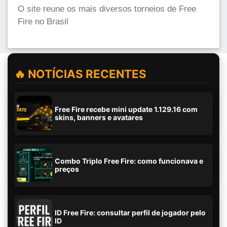
O site reune os mais diversos torneios de Free
Fire no Brasil
🔥 NOTÍCIAS RECENTES
Free Fire recebe mini update 1.129.16 com
skins, banners e avatares
Combo Triplo Free Fire: como funcionava e
preços
ID Free Fire: consultar perfil de jogador pelo
ID