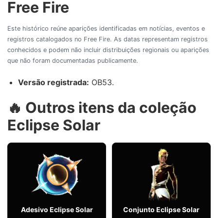
Free Fire
Este histórico reúne aparições identificadas em notícias, eventos e
registros catalogados no Free Fire. As datas representam registros
conhecidos e podem não incluir distribuições regionais ou aparições
que não foram documentadas publicamente.
Versão registrada:
OB53.
🔥 Outros itens da coleção
Eclipse Solar
Adesivo Eclipse Solar
Conjunto Eclipse Solar