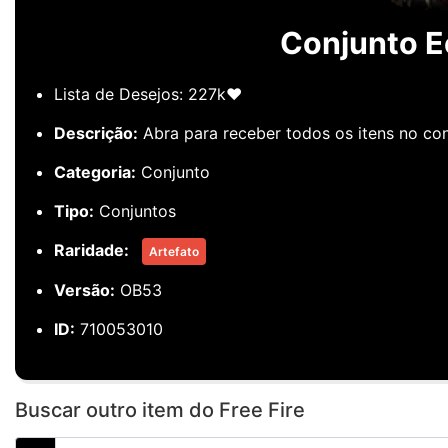
Conjunto Ec
Lista de Desejos: 227k❤️
Descrição:
Abra para receber todos os itens no con
Categoria:
Conjunto
Tipo:
Conjuntos
Raridade:
Artefato
Versão:
OB53
ID:
710053010
Buscar outro item do Free Fire