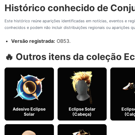
Histórico conhecido de Conjun
Este histórico reúne aparições identificadas em notícias, eventos e re
conhecidos e podem não incluir distribuições regionais ou aparições
Versão registrada:
OB53.
🔥 Outros itens da coleção Ec
Adesivo Eclipse
Eclipse Solar
Eclips
Solar
(Cabeça)
(Cal