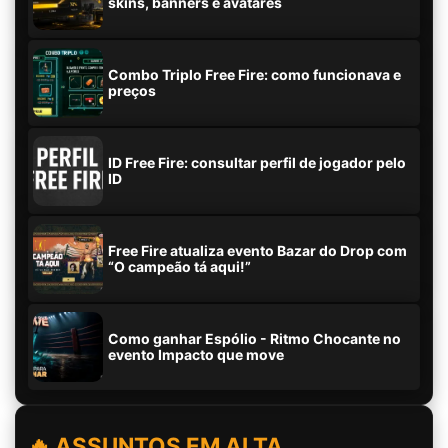
skins, banners e avatares
Combo Triplo Free Fire: como funcionava e
preços
ID Free Fire: consultar perfil de jogador pelo
ID
Free Fire atualiza evento Bazar do Drop com
“O campeão tá aqui!”
Como ganhar Espólio - Ritmo Chocante no
evento Impacto que move
🔥 ASSUNTOS EM ALTA