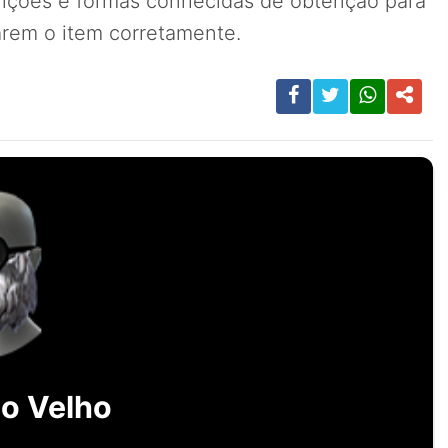
rições e formas conhecidas de obtenção para
carem o item corretamente.
o Velho