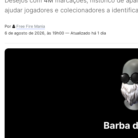
Desejos com
4M
marcações, histórico de apa
ajudar jogadores e colecionadores a identifi
Por
Free Fire Mania
6 de agosto de 2026, às 19h00 — Atualizado há 1 dia
Barba d