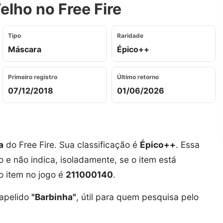
lho no Free Fire
Tipo
Raridade
Máscara
Épico++
Primeiro registro
Último retorno
07/12/2018
01/06/2026
a
do Free Fire. Sua classificação é
Épico++
. Essa
o e não indica, isoladamente, se o item está
 o item no jogo é
211000140
.
apelido
"Barbinha"
, útil para quem pesquisa pelo