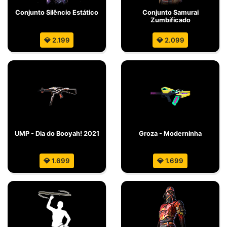
Conjunto Silêncio Estático
Conjunto Samurai
Zumbificado
💎 2.199
💎 2.099
UMP - Dia do Booyah! 2021
Groza - Moderninha
💎 1.699
💎 1.699