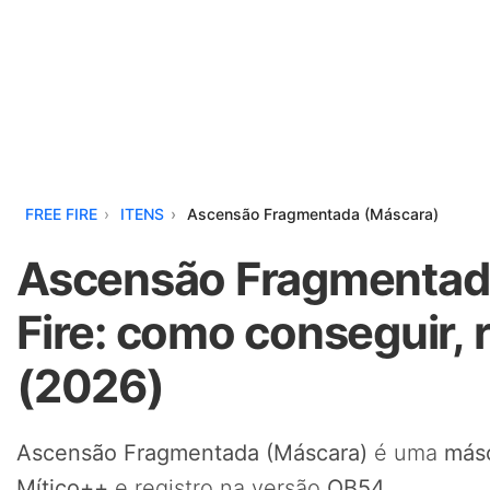
FREE FIRE
ITENS
Ascensão Fragmentada (Máscara)
Ascensão Fragmentada
Fire: como conseguir, 
(2026)
Ascensão Fragmentada (Máscara)
é uma
más
Mítico++
e registro na versão
OB54
.