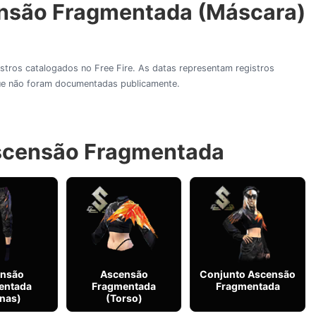
ensão Fragmentada (Máscara)
gistros catalogados no Free Fire. As datas representam registros
 que não foram documentadas publicamente.
Ascensão Fragmentada
nsão
Ascensão
Conjunto Ascensão
entada
Fragmentada
Fragmentada
nas)
(Torso)