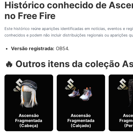
Histórico conhecido de Asc
no Free Fire
Este histórico reúne aparições identificadas em notícias, eventos e re
conhecidos e podem não incluir distribuições regionais ou aparições
Versão registrada:
OB54.
🔥 Outros itens da coleção 
Ascensão
Ascensão
Asce
Fragmentada
Fragmentada
Fragm
(Cabeça)
(Calçado)
(Per