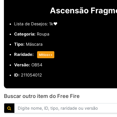
Ascensão Fragme
Lista de Desejos: 1k❤️
Categoria:
Roupa
Tipo:
Máscara
Raridade:
Mítico++
Versão:
OB54
ID:
211054012
Buscar outro item do Free Fire