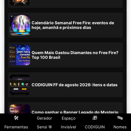
Calendário Semanal Free Fire: eventos de
hoje, amanhã e próximos dias
Quem Mais Gastou Diamantes no Free Fire?
Top 100 Brasil
CODIGUIN FF de agosto 2026: itens e datas
Como ganhar o Banner Legado do Mysterio
no evento Coragem vs Máscara
🛠️
🎁
🔤
Gerador
Espaço
Ferramentas
Sensi 🎯
Invisível
CODIGUIN
Nomes