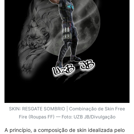
SKIN: RESGATE SOMBRIO | Combinação de Skin Free
Fire (Roupas FF) — Foto: UZB JB/Divulgação
A princípio, a composição de skin idealizada pelo