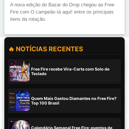
A nova edição do Bazar do Drop chegou ao Free
Fire com O campeão tá aqui! entre os principais
itens da rotação.
🔥 NOTÍCIAS RECENTES
Free Fire recebe Vira-Carta com Solo de
Teclado
Quem Mais Gastou Diamantes no Free Fire?
Top 100 Brasil
Calendário Semanal Free Fire: eventos de