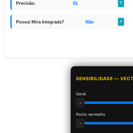
Precisão:
61
?
Possui Mira Integrada?
Não
?
SENSIBILIDADE — VEC
Geral
-
Ponto vermelho
-