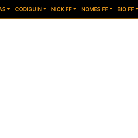
AS
CODIGUIN
NICK FF
NOMES FF
BIO FF