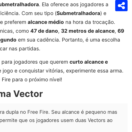
ubmetralhadora
. Ela oferece aos jogadores a
Com
ciência. Com seu tipo (
Submetralhadora
) e
que preferem
alcance médio
na hora da trocação.
 únicas, como
47 de dano
,
32 metros de alcance
,
69
segundo
em sua cadência. Portanto, é uma escolha
car nas partidas.
 para jogadores que querem
curto alcance e
e jogo e conquistar vitórias, experimente essa arma.
ire para o próximo nível!
rma Vector
ra dupla no Free Fire. Seu alcance é pequeno mas
permite que os jogadores usem duas Vectors ao