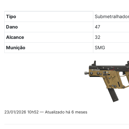
Tabela com os principais atributos da arma Vector no Fre
Tipo
Submetralhado
Dano
47
Alcance
32
Munição
SMG
23/01/2026 10h52 — Atualizado há 6 meses