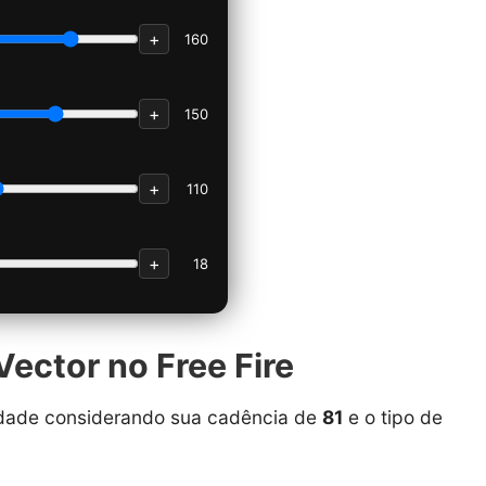
+
160
+
150
+
110
+
18
Vector no Free Fire
ilidade considerando sua cadência de
81
e o tipo de