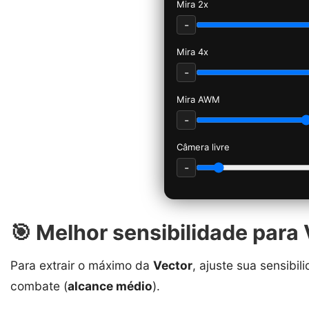
Mira 2x
-
Mira 4x
-
Mira AWM
-
Câmera livre
-
🎯 Melhor sensibilidade para 
Para extrair o máximo da
Vector
, ajuste sua sensib
combate (
alcance médio
).