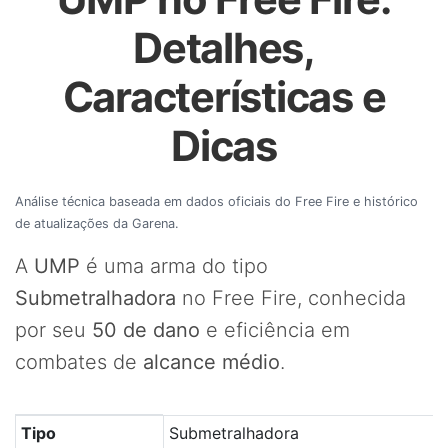
Detalhes,
Características e
Dicas
Análise técnica baseada em dados oficiais do Free Fire e histórico
de atualizações da Garena.
A
UMP
é uma arma do tipo
Submetralhadora
no Free Fire, conhecida
por seu
50 de dano
e eficiência em
combates de
alcance médio
.
Tabela com os principais atributos da arma UMP no Free
Tipo
Submetralhadora