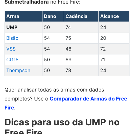
Submetralhadora
no Free Fire:
Arma
Dano
Cadência
Alcance
UMP
50
74
24
Bisão
54
75
20
VSS
54
48
72
CG15
50
69
71
Thompson
50
78
24
Quer analisar todas as armas com dados
completos? Use o
Comparador de Armas do Free
Fire
.
Dicas para uso da UMP no
Free Fire