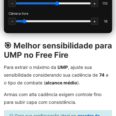
-
+
110
Câmera livre
-
+
18
🎯 Melhor sensibilidade para
UMP no Free Fire
Para extrair o máximo da
UMP
, ajuste sua
sensibilidade considerando sua cadência de
74
e
o tipo de combate (
alcance médio
).
Armas com alta cadência exigem controle fino
para subir capa com consistência.
💡 Gere sua configuração ideal no
gerador de