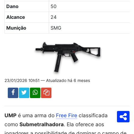
Dano
50
Alcance
24
Munição
SMG
23/01/2026 10h51 — Atualizado há 6 meses
UMP
é uma arma do
Free Fire
classificada
Com
como
Submetralhadora
. Ela oferece aos
jogadores a possibilidade de dominar o campo de