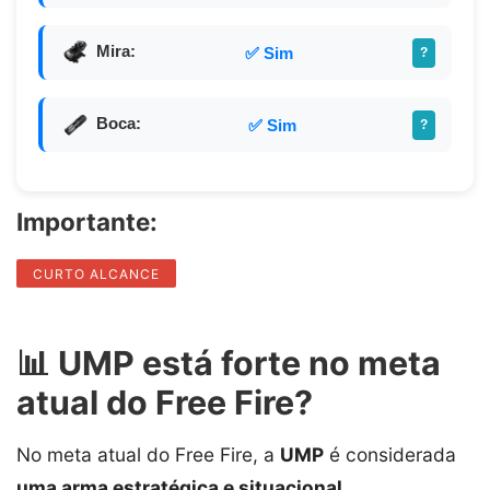
Mira:
✅ Sim
?
Boca:
✅ Sim
?
Importante:
CURTO ALCANCE
📊 UMP está forte no meta
atual do Free Fire?
No meta atual do Free Fire, a
UMP
é considerada
uma arma estratégica e situacional
,