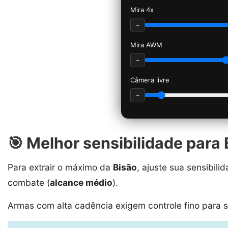
Mira 4x
-
Mira AWM
-
Câmera livre
-
🎯 Melhor sensibilidade para 
Para extrair o máximo da
Bisão
, ajuste sua sensibil
combate (
alcance médio
).
Armas com alta cadência exigem controle fino para s