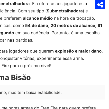
bmetralhadora
. Ela oferece aos jogadores a
Com
ciência. Com seu tipo (
Submetralhadora
) e
que preferem
alcance médio
na hora da trocação.
 únicas, como
54 de dano
,
20 metros de alcance
,
91
segundo
em sua cadência. Portanto, é uma escolha
car nas partidas.
para jogadores que querem
explosão e maior dano
.
conquistar vitórias, experimente essa arma.
ire para o próximo nível!
ma Bisão
o, mas tem baixa estabilidade.
 melhores armas do Free Fire para quem prefere