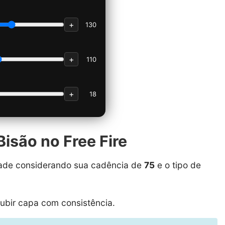
+
130
+
110
+
18
Bisão no Free Fire
idade considerando sua cadência de
75
e o tipo de
ubir capa com consistência.