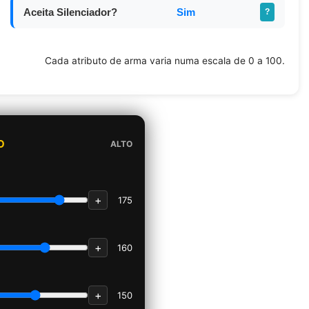
Aceita Silenciador?
Sim
?
Cada atributo de arma varia numa escala de 0 a 100.
O
ALTO
+
175
+
160
+
150