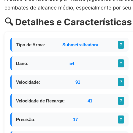
combates de alcance médio, especialmente por seu 
🔍 Detalhes e Características
Tipo de Arma:
Submetralhadora
?
Dano:
54
?
Velocidade:
91
?
Velocidade de Recarga:
41
?
Precisão:
17
?