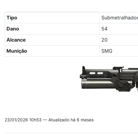
Tabela com os principais atributos da arma Bisão no Free
Tipo
Submetralhado
Dano
54
Alcance
20
Munição
SMG
23/01/2026 10h53 — Atualizado há 6 meses