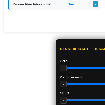
Possui Mira Integrada?
Sim
?
SENSIBILIDADE — BISÃ
Geral
-
Ponto vermelho
-
Mira 2x
-