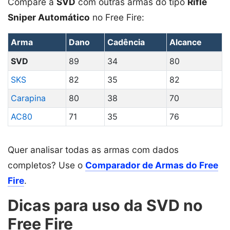
Compare a
SVD
com outras armas do tipo
Rifle
Sniper Automático
no Free Fire:
Arma
Dano
Cadência
Alcance
SVD
89
34
80
SKS
82
35
82
Carapina
80
38
70
AC80
71
35
76
Quer analisar todas as armas com dados
completos? Use o
Comparador de Armas do Free
Fire
.
Dicas para uso da SVD no
Free Fire