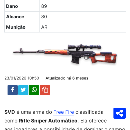
Dano
89
Alcance
80
Munição
AR
23/01/2026 10h50 — Atualizado há 6 meses
SVD
é uma arma do
Free Fire
classificada
Com
como
Rifle Sniper Automático
. Ela oferece
aos jogadores a possibilidade de dominar o campo