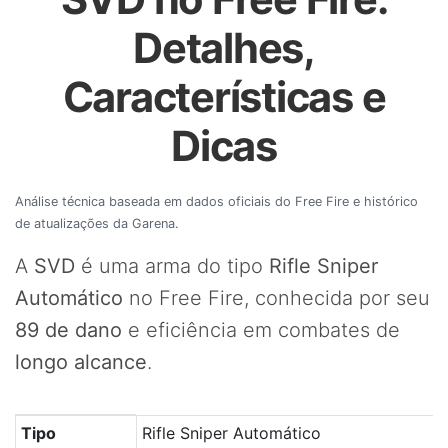
Detalhes,
Características e
Dicas
Análise técnica baseada em dados oficiais do Free Fire e histórico
de atualizações da Garena.
A
SVD
é uma arma do tipo
Rifle Sniper
Automático
no Free Fire, conhecida por seu
89 de dano
e eficiência em combates de
longo alcance
.
Tabela com os principais atributos da arma SVD no Free 
Tipo
Rifle Sniper Automático