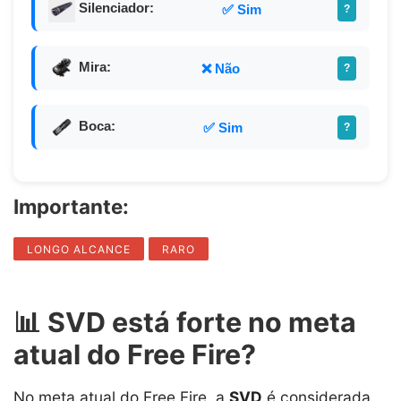
Silenciador:
✅ Sim
?
Mira:
❌ Não
?
Boca:
✅ Sim
?
Importante:
LONGO ALCANCE
RARO
📊 SVD está forte no meta
atual do Free Fire?
No meta atual do Free Fire, a
SVD
é considerada