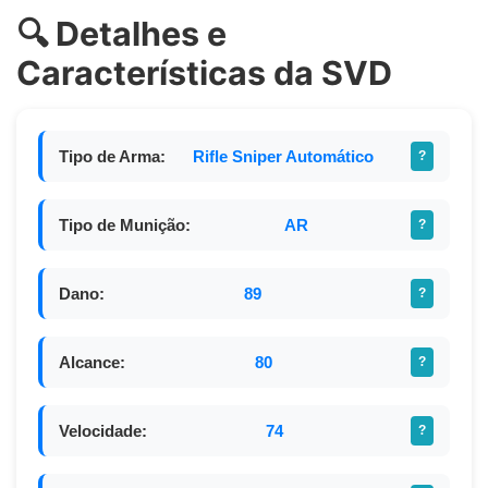
🔍 Detalhes e
Características da SVD
Tipo de Arma:
Rifle Sniper Automático
?
Tipo de Munição:
AR
?
Dano:
89
?
Alcance:
80
?
Velocidade:
74
?