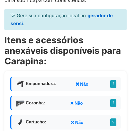
para subir capa com consistência.
💡 Gere sua configuração ideal no
gerador de
sensi
.
Itens e acessórios
anexáveis disponíveis para
Carapina:
Empunhadura:
❌ Não
?
Coronha:
❌ Não
?
Cartucho:
❌ Não
?