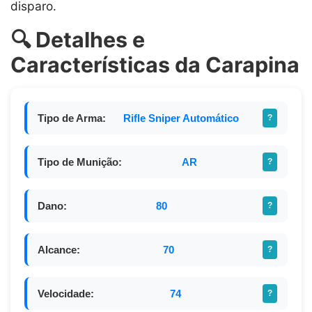
disparo.
🔍 Detalhes e
Características da Carapina
Tipo de Arma:
Rifle Sniper Automático
?
Tipo de Munição:
AR
?
Dano:
80
?
Alcance:
70
?
Velocidade:
74
?