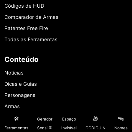
Códigos de HUD
Comparador de Armas
Patentes Free Fire
Todas as Ferramentas
Conteúdo
Notícias
Dicas e Guias
Personagens
Armas
Pets
🛠️
🎁
🔤
Gerador
Espaço
Ferramentas
Sensi 🎯
Invisível
CODIGUIN
Nomes
Guildas