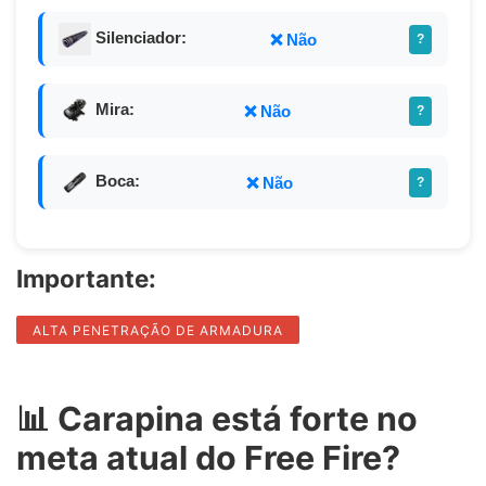
Silenciador:
❌ Não
?
Mira:
❌ Não
?
Boca:
❌ Não
?
Importante:
ALTA PENETRAÇÃO DE ARMADURA
📊 Carapina está forte no
meta atual do Free Fire?