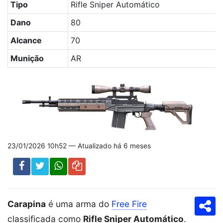
Tabela com os principais atributos da arma Carapina no 
Tipo
Rifle Sniper Automático
Dano
80
Alcance
70
Munição
AR
23/01/2026 10h52 — Atualizado há 6 meses
Carapina
é uma arma do
Free Fire
Com
classificada como
Rifle Sniper Automático
.