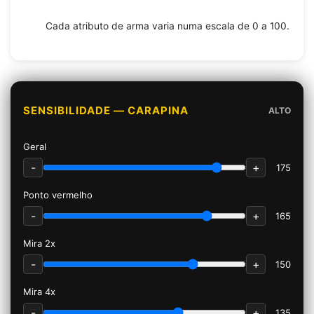
Cada atributo de arma varia numa escala de 0 a 100.
SENSIBILIDADE — CARAPINA
ALTO
Geral
-
+
175
Ponto vermelho
-
+
165
Mira 2x
-
+
150
Mira 4x
-
+
135