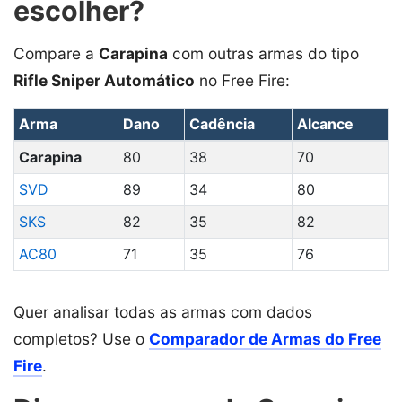
escolher?
Compare a
Carapina
com outras armas do tipo
Rifle Sniper Automático
no Free Fire:
Arma
Dano
Cadência
Alcance
Carapina
80
38
70
SVD
89
34
80
SKS
82
35
82
AC80
71
35
76
Quer analisar todas as armas com dados
completos? Use o
Comparador de Armas do Free
Fire
.