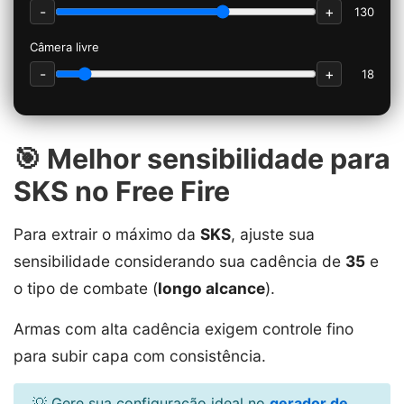
-
+
130
Câmera livre
-
+
18
🎯 Melhor sensibilidade para
SKS no Free Fire
Para extrair o máximo da
SKS
, ajuste sua
sensibilidade considerando sua cadência de
35
e
o tipo de combate (
longo alcance
).
Armas com alta cadência exigem controle fino
para subir capa com consistência.
💡 Gere sua configuração ideal no
gerador de