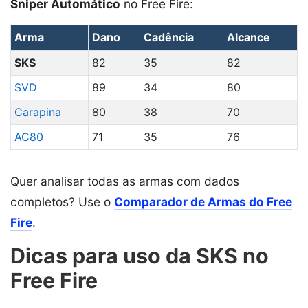
Sniper Automático
no Free Fire:
Arma
Dano
Cadência
Alcance
SKS
82
35
82
SVD
89
34
80
Carapina
80
38
70
AC80
71
35
76
Quer analisar todas as armas com dados
completos? Use o
Comparador de Armas do Free
Fire
.
Dicas para uso da SKS no
Free Fire