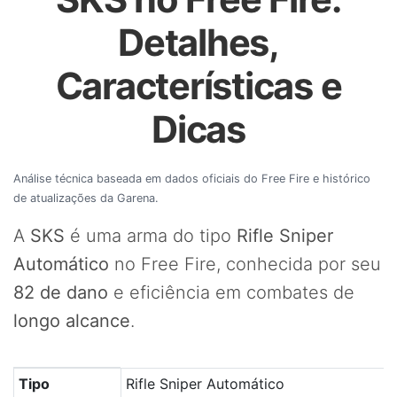
Detalhes,
Características e
Dicas
Análise técnica baseada em dados oficiais do Free Fire e histórico
de atualizações da Garena.
A
SKS
é uma arma do tipo
Rifle Sniper
Automático
no Free Fire, conhecida por seu
82 de dano
e eficiência em combates de
longo alcance
.
Tabela com os principais atributos da arma SKS no Free 
Tipo
Rifle Sniper Automático