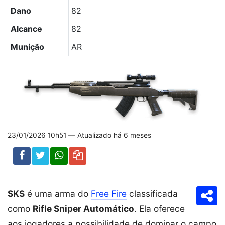
Dano
82
Alcance
82
Munição
AR
23/01/2026 10h51 — Atualizado há 6 meses
SKS
é uma arma do
Free Fire
classificada
Com
como
Rifle Sniper Automático
. Ela oferece
aos jogadores a possibilidade de dominar o campo