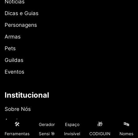
Notícias
Dicas e Guias
Personagens
Armas
Pets
Guildas
Eventos
Institucional
Sobre Nós
Arquivos
🛠️
🎁
🔤
Gerador
Espaço
Política Editorial
Ferramentas
Sensi 🎯
Invisível
CODIGUIN
Nomes