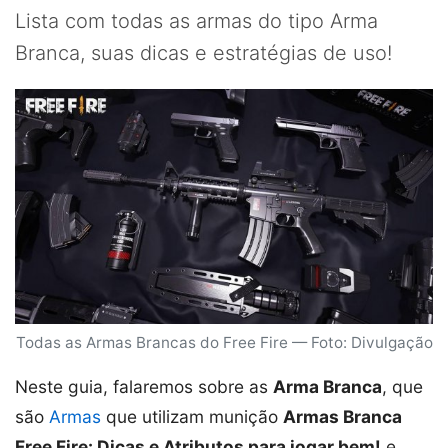
Lista com todas as armas do tipo Arma
Branca, suas dicas e estratégias de uso!
Todas as Armas Brancas do Free Fire — Foto: Divulgação
Neste guia, falaremos sobre as
Arma Branca
, que
são
Armas
que utilizam munição
Armas Branca
Free Fire: Dicas e Atributos para jogar bem!
e