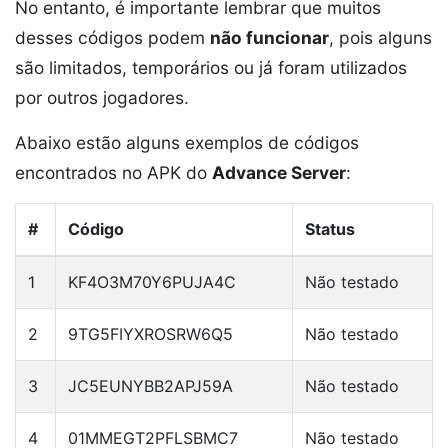
No entanto, é importante lembrar que muitos
desses códigos podem
não funcionar
, pois alguns
são limitados, temporários ou já foram utilizados
por outros jogadores.
Abaixo estão alguns exemplos de códigos
encontrados no APK do
Advance Server
:
#
Código
Status
1
KF4O3M70Y6PUJA4C
Não testado
2
9TG5FIYXROSRW6Q5
Não testado
3
JC5EUNYBB2APJ59A
Não testado
4
01MMEGT2PFLSBMC7
Não testado