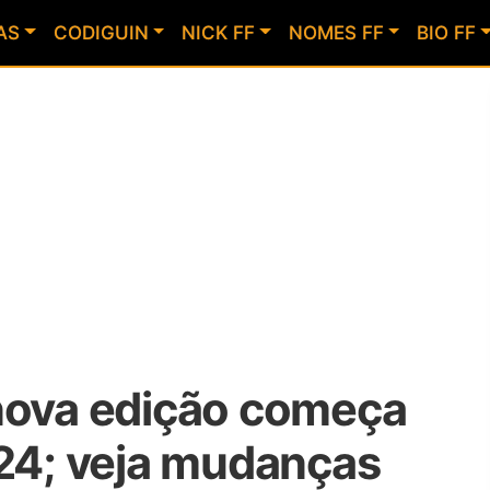
AS
CODIGUIN
NICK FF
NOMES FF
BIO FF
 nova edição começa
024; veja mudanças