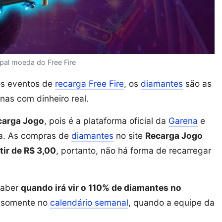
pal moeda do Free Fire
os eventos de
recarga Free Fire
, os
diamantes
são as
nas com dinheiro real.
carga Jogo
, pois é a plataforma oficial da
Garena
e
ra. As compras de
diamantes
no site
Recarga Jogo
tir de R$ 3,00
, portanto, não há forma de recarregar
saber
quando irá vir o 110% de diamantes no
a somente no
calendário semanal
, quando a equipe da