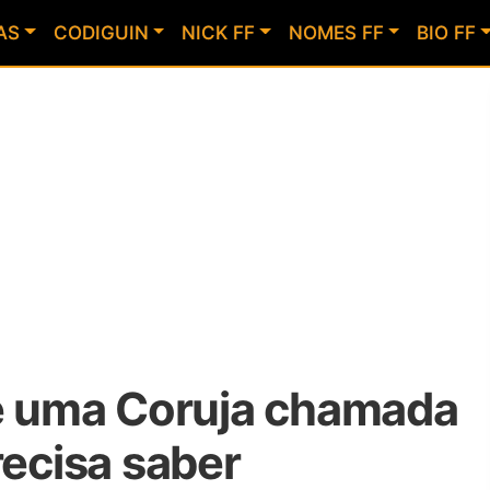
AS
CODIGUIN
NICK FF
NOMES FF
BIO FF
 é uma Coruja chamada
recisa saber