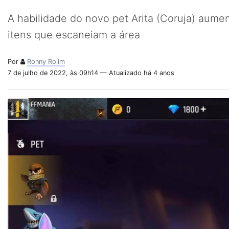
A habilidade do novo pet Arita (Coruja) aume
itens que escaneiam a área
Por
Ronny Rolim
7 de julho de 2022, às 09h14 — Atualizado há 4 anos