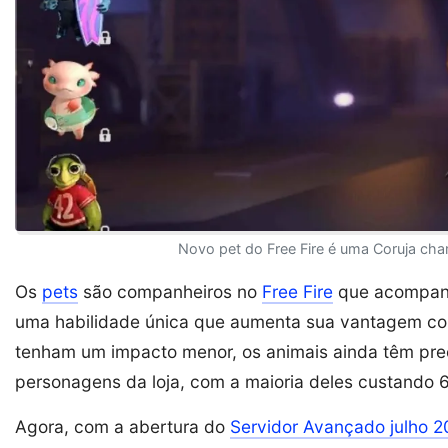
Novo pet do Free Fire é uma Coruja cha
Os
pets
são companheiros no
Free Fire
que acompanh
uma habilidade única que aumenta sua vantagem com
tenham um impacto menor, os animais ainda têm pre
personagens da loja, com a maioria deles custando
Agora, com a abertura do
Servidor Avançado julho 2