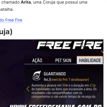
t
chamado
Arita
, uma Coruja que possui uma
atalha.
do Free Fire
uja)