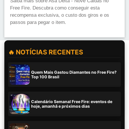
Saiba mais sobre Asa Delta - Nove Caldas no
Free Fire. Descubra como conseguir esta
recompensa exclusiva, o custo dos giros e os
passos para pegar o item.
🔥 NOTÍCIAS RECENTES
Quem Mais Gastou Diamantes no Free Fire?
Top 100 Brasil
Calendário Semanal Free Fire: eventos de
hoje, amanhã e próximos dias