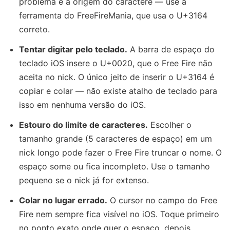
problema é a origem do caractere — use a
ferramenta do FreeFireMania, que usa o U+3164
correto.
Tentar digitar pelo teclado.
A barra de espaço do
teclado iOS insere o U+0020, que o Free Fire não
aceita no nick. O único jeito de inserir o U+3164 é
copiar e colar — não existe atalho de teclado para
isso em nenhuma versão do iOS.
Estouro do limite de caracteres.
Escolher o
tamanho grande (5 caracteres de espaço) em um
nick longo pode fazer o Free Fire truncar o nome. O
espaço some ou fica incompleto. Use o tamanho
pequeno se o nick já for extenso.
Colar no lugar errado.
O cursor no campo do Free
Fire nem sempre fica visível no iOS. Toque primeiro
no ponto exato onde quer o espaço, depois