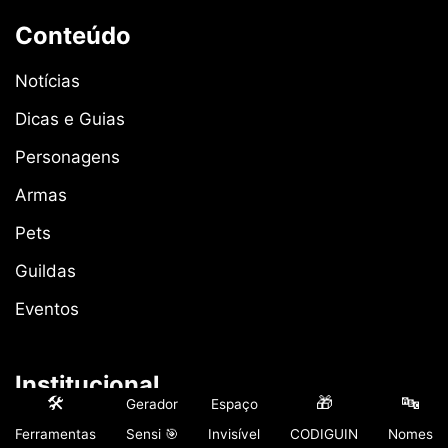
Conteúdo
Notícias
Dicas e Guias
Personagens
Armas
Pets
Guildas
Eventos
Institucional
🛠️
🎁
🔤
Gerador
Espaço
Sobre Nós
Ferramentas
Sensi 🎯
Invisível
CODIGUIN
Nomes