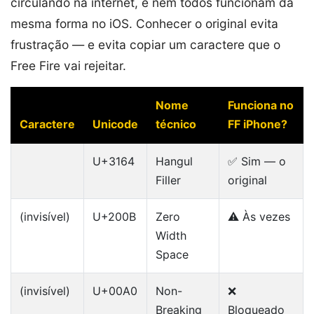
circulando na internet, e nem todos funcionam da
mesma forma no iOS. Conhecer o original evita
frustração — e evita copiar um caractere que o
Free Fire vai rejeitar.
Nome
Funciona no
Caractere
Unicode
técnico
FF iPhone?
U+3164
Hangul
✅ Sim — o
Filler
original
(invisível)
U+200B
Zero
⚠️ Às vezes
Width
Space
(invisível)
U+00A0
Non-
❌
Breaking
Bloqueado