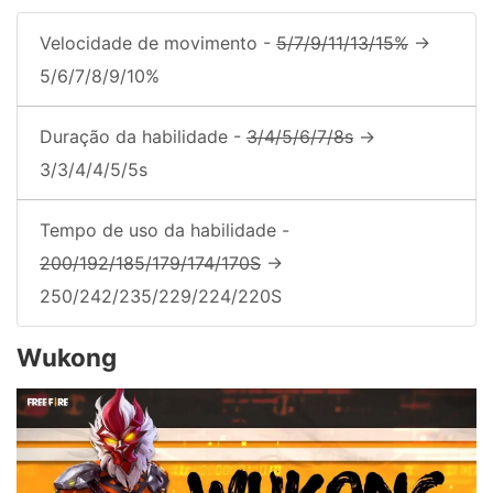
Velocidade de movimento -
5/7/9/11/13/15%
->
5/6/7/8/9/10%
Duração da habilidade -
3/4/5/6/7/8s
->
3/3/4/4/5/5s
Tempo de uso da habilidade -
200/192/185/179/174/170S
->
250/242/235/229/224/220S
Wukong