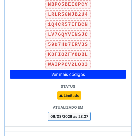
NBP05BEE0PCY
LRLR56NJB2U4
1Q4CR57EFBCN
LV76QYVENSJC
59D7HD7IRV3S
K0FIOZFY8DBL
WAIPPCV2LO03
Ver mais códigos
⚠️ Limitado
06/08/2026 às 23:37