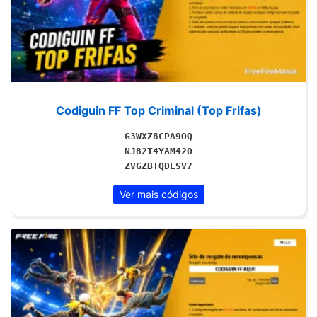
Codiguin FF Top Criminal (Top Frifas)
G3WXZ8CPA9OQ
NJ82T4YAM42O
ZVGZBTQDESV7
Ver mais códigos