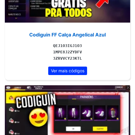
Codiguin FF Calça Angelical Azul
QEJ1O3IGJ1O3
1MPE8J2ZYDFV
3ZRVVCY23KTL
Ver mais códigos