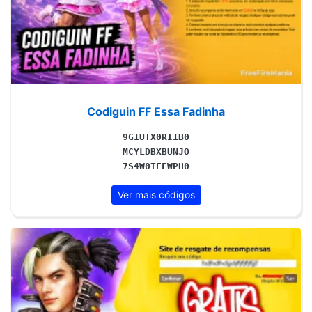
Codiguin FF Essa Fadinha
9G1UTX0RI1B0
MCYLDBXBUNJO
7S4W0TEFWPH0
Ver mais códigos