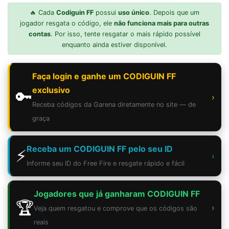
🔥 Cada
Codiguin FF
possui
uso único
. Depois que um
jogador resgata o código, ele
não funciona mais para outras
contas
. Por isso, tente resgatar o mais rápido possível
enquanto ainda estiver disponível.
Faça login e ganhe um CODIGUIN FF
exclusivo
🔑
›
Receba códigos da Garena diretamente no site — de
graça
Receba um CODIGUIN FF pelo seu ID
⚡
›
Informe seu ID do Free Fire e resgate rápido e fácil
Jogadores que já ganharam CODIGUIN FF
🏆
›
Veja quem resgatou e comprove que os códigos são
reais