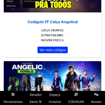
Codiguin FF Calça Angelical
LDS2C7NIMF01
D7YW478D3MKC
RA5ZHVIPQTLS
Ver mais códigos
🛠️
🎁
🔤
Gerador
Espaço
Ferramentas
Sensi 🎯
Invisível
CODIGUIN
Nomes