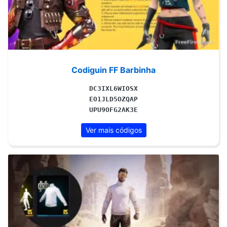
Codiguin FF Barbinha
DC3IXL6WIOSX
EO1JLD5OZQAP
UPU9OFG2AK3E
Ver mais códigos