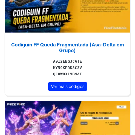
Codiguin FF Queda Fragmentada (Asa-Delta em
Grupo)
A912EBGJCATE
HY59KPRK3C3V
QC0WDX19B4AI
Ver mais códigos