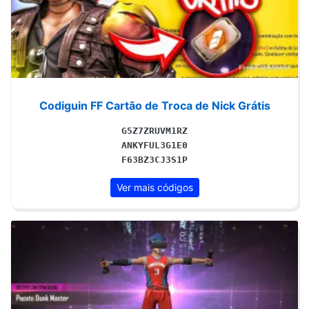
Codiguin FF Cartão de Troca de Nick Grátis
G5Z7ZRUVM1RZ
ANKYFUL3G1E0
F63BZ3CJ3S1P
Ver mais códigos