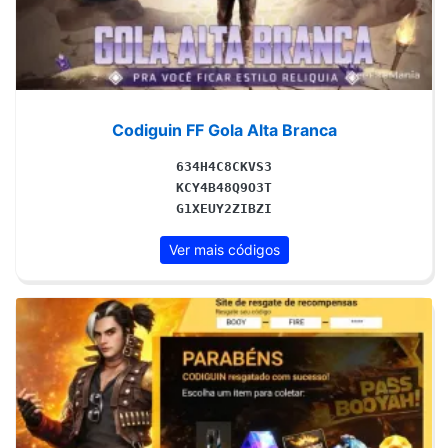
Codiguin FF Gola Alta Branca
634H4C8CKVS3
KCY4B48Q9O3T
G1XEUY2ZIBZI
Ver mais códigos