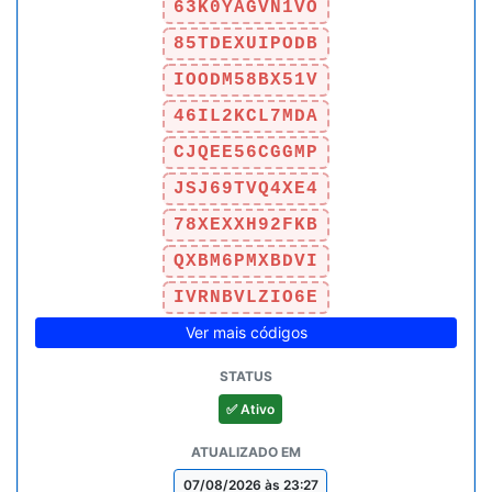
63K0YAGVN1VO
85TDEXUIPODB
IOODM58BX51V
46IL2KCL7MDA
CJQEE56CGGMP
JSJ69TVQ4XE4
78XEXXH92FKB
QXBM6PMXBDVI
IVRNBVLZIO6E
Ver mais códigos
✅ Ativo
07/08/2026 às 23:27