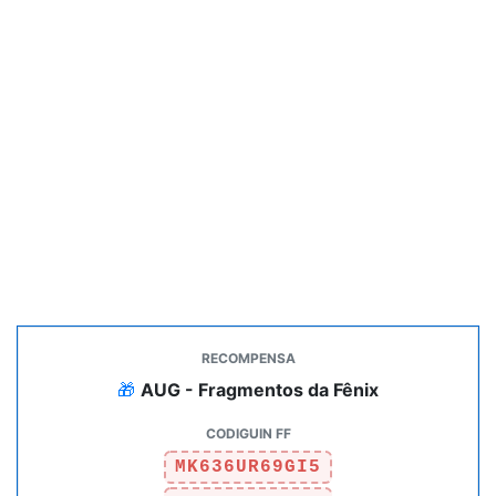
Tabela de Codiguins FF oficiais com status e data de adi
🎁
AUG - Fragmentos da Fênix
MK636UR69GI5