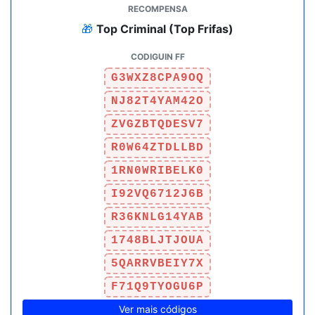
🎁
Top Criminal (Top Frifas)
G3WXZ8CPA9OQ
NJ82T4YAM42O
ZVGZBTQDESV7
R0W64ZTDLLBD
1RN0WRIBELK0
I92VQ6712J6B
R36KNLG14YAB
1748BLJTJOUA
5QARRVBEIY7X
F71Q9TYOGU6P
Ver mais códigos