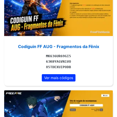
Codiguin FF AUG - Fragmentos da Fênix
MK636UR69GI5
63K0YAGVN1VO
85TDEXUIPODB
Ver mais códigos