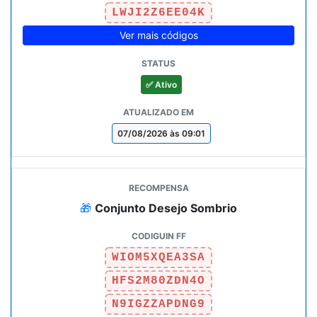
LWJI2Z6EE04K
Ver mais códigos
✅ Ativo
07/08/2026 às 09:01
🎁
Conjunto Desejo Sombrio
WIOM5XQEA3SA
HFS2M80ZDN4O
N9IGZZAPDNG9