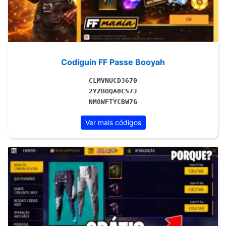
Codiguin FF Passe Booyah
CLMVNUCD3670
2YZBOQA0CS7J
NM8WFTYCBW7G
Ver mais códigos