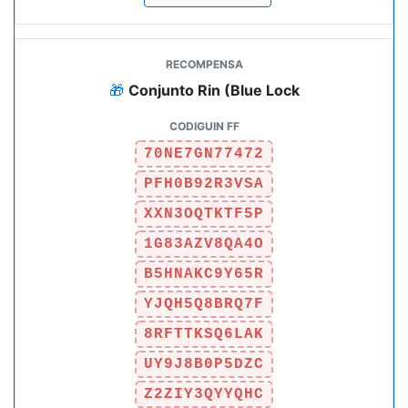
🎁
Conjunto Rin (Blue Lock
70NE7GN77472
PFH0B92R3VSA
XXN3OQTKTF5P
1G83AZV8QA4O
B5HNAKC9Y65R
YJQH5Q8BRQ7F
8RFTTKSQ6LAK
UY9J8B0P5DZC
Z2ZIY3QYYQHC