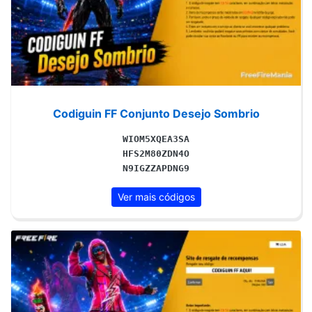
Codiguin FF Conjunto Desejo Sombrio
WIOM5XQEA3SA
HFS2M80ZDN4O
N9IGZZAPDNG9
Ver mais códigos