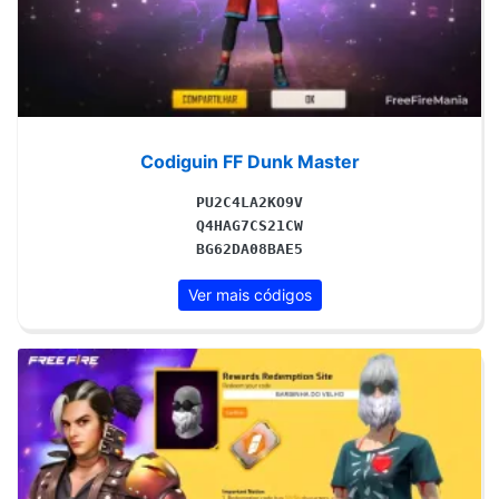
Codiguin FF Dunk Master
PU2C4LA2KO9V
Q4HAG7CS21CW
BG62DA08BAE5
Ver mais códigos