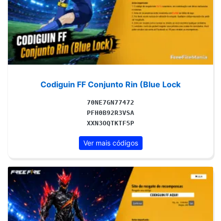
Codiguin FF Conjunto Rin (Blue Lock
70NE7GN77472
PFH0B92R3VSA
XXN3OQTKTF5P
Ver mais códigos