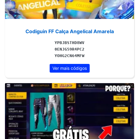
Codiguin FF Calça Angelical Amarela
YPBJBSTHD8WV
0ENJG59R4PC2
YOHG2CN64MFW
Ver mais códigos