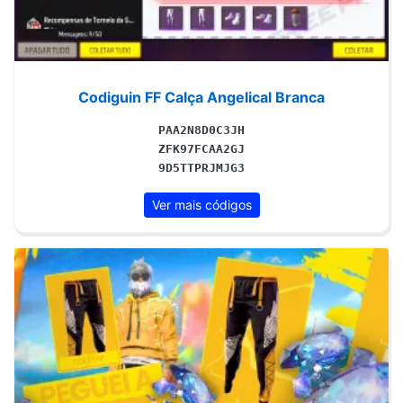
Codiguin FF Calça Angelical Branca
PAA2N8D0C3JH
ZFK97FCAA2GJ
9D5TTPRJMJG3
Ver mais códigos