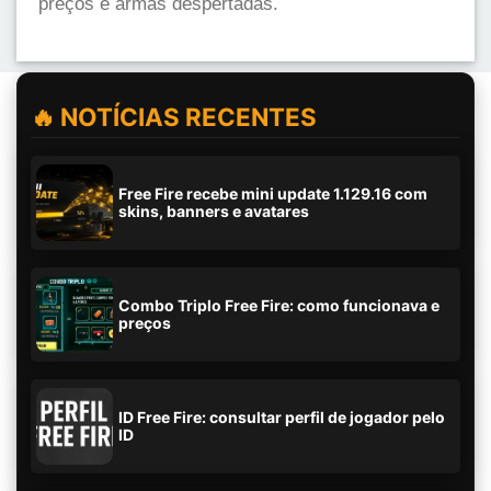
preços e armas despertadas.
🔥 NOTÍCIAS RECENTES
Free Fire recebe mini update 1.129.16 com
skins, banners e avatares
Combo Triplo Free Fire: como funcionava e
preços
ID Free Fire: consultar perfil de jogador pelo
ID