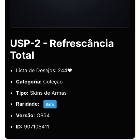
USP-2 - Refrescância
Total
Lista de Desejos: 244❤️
Categoria:
Coleção
Tipo:
Skins de Armas
Raridade:
Raro
Versão:
OB54
ID:
907105411