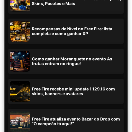
Skins, Pacotes e Mais
Recompensas de Nível no Free Fire: lista
completa e como ganhar XP
Como ganhar Moranguete no evento As
frutas entram no ringue!
Free Fire recebe mini update 1.129.16 com
skins, banners e avatares
Free Fire atualiza evento Bazar do Drop com
“O campeão tá aqui!”