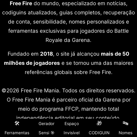
Free Fire
do mundo, especializado em notícias,
codiguins atualizados, guias completos, recuperação
de conta, sensibilidade, nomes personalizados e
ferramentas exclusivas para jogadores do Battle
Royale da Garena.
Fundado em
2018
, o site já alcançou
mais de 50
milhões de jogadores
e se tornou uma das maiores
referências globais sobre Free Fire.
©2026 Free Fire Mania. Todos os direitos reservados.
O Free Fire Mania é parceiro oficial da Garena por
meio do programa FFCP, mantendo total
independência editorial em seu conteúdo.
🛠️
🎁
🔤
Gerador
Espaço
Free Fire é marca registrada da Garena International.
Ferramentas
Sensi 🎯
Invisível
CODIGUIN
Nomes