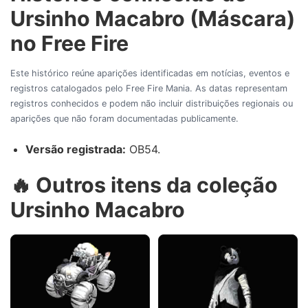
Ursinho Macabro (Máscara)
no Free Fire
Este histórico reúne aparições identificadas em notícias, eventos e
registros catalogados pelo Free Fire Mania. As datas representam
registros conhecidos e podem não incluir distribuições regionais ou
aparições que não foram documentadas publicamente.
Versão registrada:
OB54.
🔥 Outros itens da coleção
Ursinho Macabro