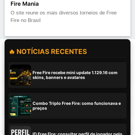
Fire Mania
O site reune os mais diversos torneios de Free
Fire no Brasil
🔥 NOTÍCIAS RECENTES
Free Fire recebe mini update 1.129.16 com
skins, banners e avatares
Combo Triplo Free Fire: como funcionava e
preços
ID Free Fire: consultar perfil de jogador pelo