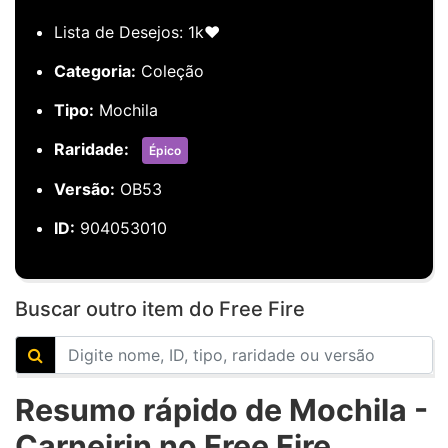
Lista de Desejos: 1k❤️
Categoria:
Coleção
Tipo:
Mochila
Raridade:
Épico
Versão:
OB53
ID:
904053010
Buscar outro item do Free Fire
Resumo rápido de Mochila -
Carneirin no Free Fire