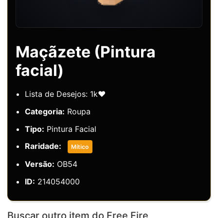
Maçãzete (Pintura
facial)
Lista de Desejos: 1k❤️
Categoria:
Roupa
Tipo:
Pintura Facial
Raridade:
Mítico
Versão:
OB54
ID:
214054000
Buscar outro item do Free Fire