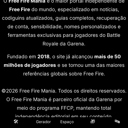
O
Free Fire Mania
é o maior portal independente de
Free Fire
do mundo, especializado em notícias,
codiguins atualizados, guias completos, recuperação
de conta, sensibilidade, nomes personalizados e
ferramentas exclusivas para jogadores do Battle
Royale da Garena.
Fundado em
2018
, o site já alcançou
mais de 50
milhões de jogadores
e se tornou uma das maiores
referências globais sobre Free Fire.
©2026 Free Fire Mania. Todos os direitos reservados.
O Free Fire Mania é parceiro oficial da Garena por
meio do programa FFCP, mantendo total
independência editorial em seu conteúdo.
🛠️
🎁
🔤
Gerador
Espaço
Free Fire é marca registrada da Garena International.