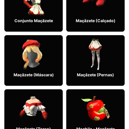
Conjunto Maçãzete
Maçãzete (Calçado)
Maçãzete (Máscara)
Maçãzete (Pernas)
Maçãzete (Torso)
Mochila - Maçãzete