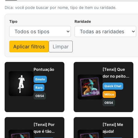
Dica: você pode buscar por nome, tipo de item ou raridade.
Tipo
Raridade
Aplicar filtros
Limpar
Pontuação
[Tenxi] Que
dor no peito...
Emote
Quick Chat
Raro
Mítico
OB54
OB54
[Tenxi] Por
[Tenxi] Me
que é tão
ajuda!