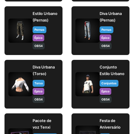
Estilo Urbano
Diva Urbana
(Pernas)
(Pernas)
Pernas
Pernas
Épico
Épico
OB54
OB54
Diva Urbana
Conjunto
(Torso)
Estilo Urbano
Torso
Conjuntos
Épico
Épico
OB54
OB54
Pacote de
Festa de
voz Tenxi
Aniversário