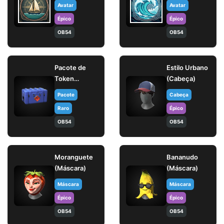
Avatar
Avatar
Épico
Épico
OB54
OB54
Pacote de
Estilo Urbano
Token
(Cabeça)
Fragmentos
Pacote
Cabeça
da Fênix
Raro
Épico
(AUG)
OB54
OB54
Moranguete
Bananudo
(Máscara)
(Máscara)
Máscara
Máscara
Épico
Épico
OB54
OB54