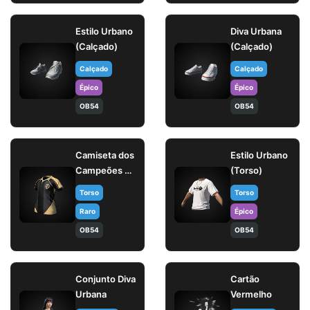
Estilo Urbano
Diva Urbana
(Calçado)
(Calçado)
Calçado
Calçado
Épico
Épico
OB54
OB54
Camiseta dos
Estilo Urbano
Campeões da
(Torso)
EWC 2026
Torso
Torso
Raro
Épico
OB54
OB54
Conjunto Diva
Cartão
Urbana
Vermelho