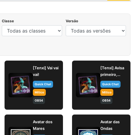
Classe
Versão
[Tenxi] Vai vai
[Tenxi] Avisa
vai!
primeiro,
amigão!
Quick Chat
Quick Chat
Mítico
Mítico
OB54
OB54
Avatar dos
Avatar das
Mares
Ondas