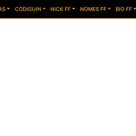
AS
CODIGUIN
NICK FF
NOMES FF
BIO FF