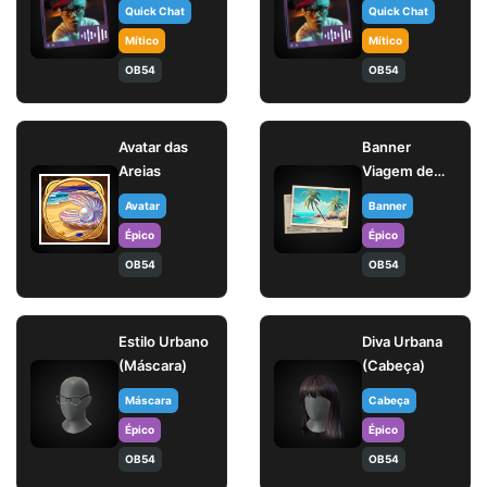
fácil?
Quick Chat
Quick Chat
Mítico
Mítico
OB54
OB54
Avatar das
Banner
Areias
Viagem de
Verão
Avatar
Banner
Épico
Épico
OB54
OB54
Estilo Urbano
Diva Urbana
(Máscara)
(Cabeça)
Máscara
Cabeça
Épico
Épico
OB54
OB54