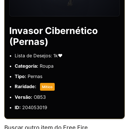
Invasor Cibernético
(Pernas)
Lista de Desejos: 1k❤️
Categoria:
Roupa
Tipo:
Pernas
Raridade:
Mítico
Versão:
OB53
ID:
204053019
Buscar outro item do Free Fire