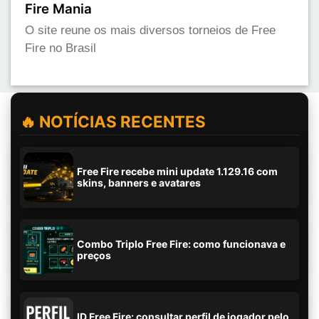
Fire Mania
O site reune os mais diversos torneios de Free
Fire no Brasil
🔥 NOTÍCIAS RECENTES
Free Fire recebe mini update 1.129.16 com
skins, banners e avatares
Combo Triplo Free Fire: como funcionava e
preços
ID Free Fire: consultar perfil de jogador pelo