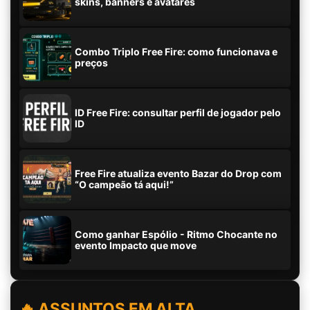
skins, banners e avatares
Combo Triplo Free Fire: como funcionava e
preços
ID Free Fire: consultar perfil de jogador pelo
ID
Free Fire atualiza evento Bazar do Drop com
“O campeão tá aqui!”
Como ganhar Espólio - Ritmo Chocante no
evento Impacto que move
🔥 ASSUNTOS EM ALTA