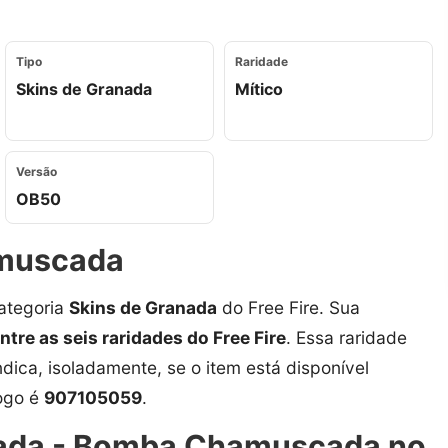
Tipo
Raridade
Skins de Granada
Mítico
Versão
OB50
amuscada
ategoria
Skins de Granada
do Free Fire. Sua
entre as seis raridades do Free Fire
. Essa raridade
ndica, isoladamente, se o item está disponível
jogo é
907105059
.
nada - Bomba Chamuscada no