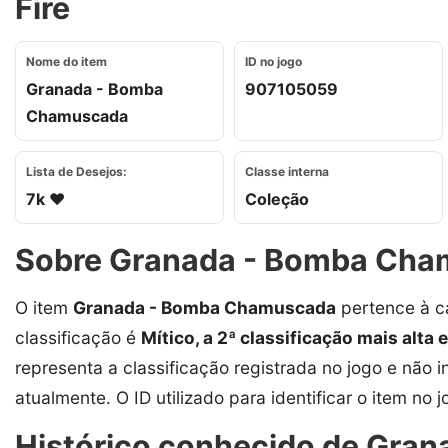
Fire
Nome do item
ID no jogo
Granada - Bomba
907105059
Chamuscada
Lista de Desejos:
Classe interna
7k ❤️
Coleção
Sobre Granada - Bomba Ch
O item
Granada - Bomba Chamuscada
pertence à c
classificação é
Mítico, a 2ª classificação mais alta 
representa a classificação registrada no jogo e não i
atualmente. O ID utilizado para identificar o item no 
Histórico conhecido de Gra