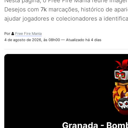
Nesta página, o Free Fire Mania reúne imagem
Desejos com
7k
marcações, histórico de apar
ajudar jogadores e colecionadores a identifi
Por
Free Fire Mania
4 de agosto de 2026, às 08h00 — Atualizado há 4 dias
Granada - Bom