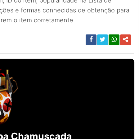
, ID do item, popularidade na Lista de
ições e formas conhecidas de obtenção para
carem o item corretamente.
ba Chamuscada