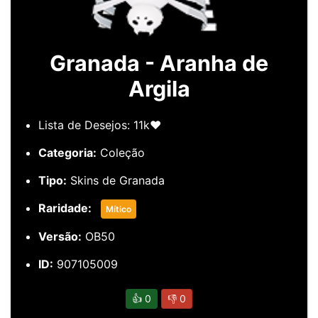
Granada - Aranha de
Argila
Lista de Desejos: 11k❤️
Categoria:
Coleção
Tipo:
Skins de Granada
Raridade:
Mítico
Versão:
OB50
ID:
907105009
👍
0
👎
0