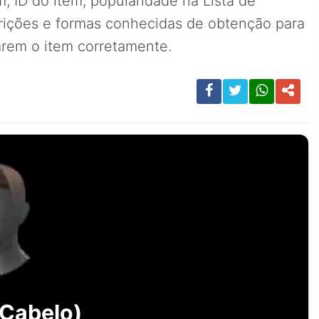
, ID do item, popularidade na Lista de
rições e formas conhecidas de obtenção para
carem o item corretamente.
(Cabelo)