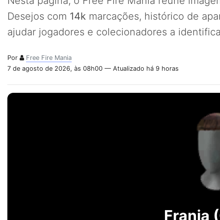
Nesta página, o Free Fire Mania reúne imagem
Desejos com
14k
marcações, histórico de apa
ajudar jogadores e colecionadores a identifi
Por
Free Fire Mania
7 de agosto de 2026, às 08h00 — Atualizado há 9 horas
Franja 