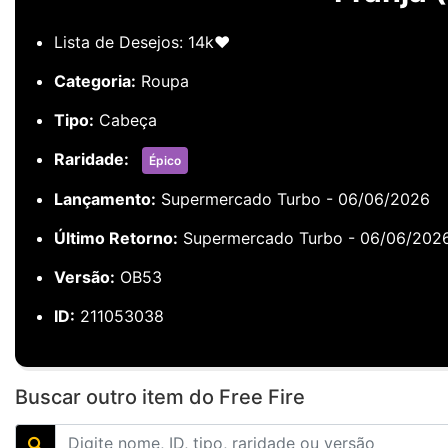
Lista de Desejos: 14k❤️
Categoria:
Roupa
Tipo:
Cabeça
Raridade:
Épico
Lançamento:
Supermercado Turbo - 06/06/2026
Último Retorno:
Supermercado Turbo - 06/06/202
Versão:
OB53
ID:
211053038
Buscar outro item do Free Fire