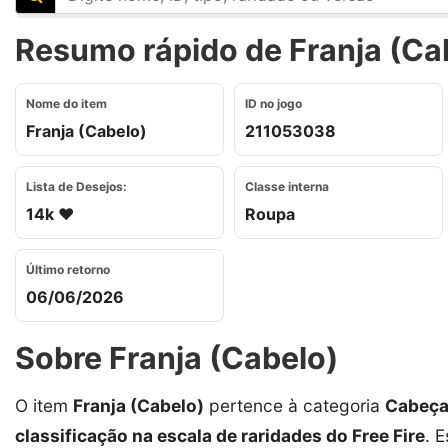
Resumo rápido de Franja (Cab
Nome do item
ID no jogo
Franja (Cabelo)
211053038
Lista de Desejos:
Classe interna
14k ❤️
Roupa
Último retorno
06/06/2026
Sobre Franja (Cabelo)
O item
Franja (Cabelo)
pertence à categoria
Cabeç
classificação na escala de raridades do Free Fire
. 