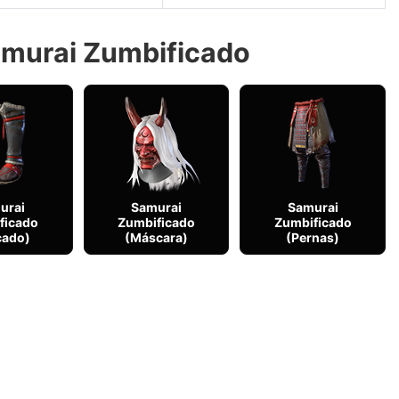
Samurai Zumbificado
urai
Samurai
Samurai
ficado
Zumbificado
Zumbificado
çado)
(Máscara)
(Pernas)