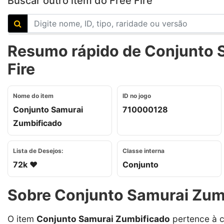
Buscar outro item do Free Fire
Resumo rápido de Conjunto 
Fire
Nome do item
ID no jogo
Conjunto Samurai
710000128
Zumbificado
Lista de Desejos:
Classe interna
72k ❤️
Conjunto
Sobre Conjunto Samurai Zum
O item
Conjunto Samurai Zumbificado
pertence à 