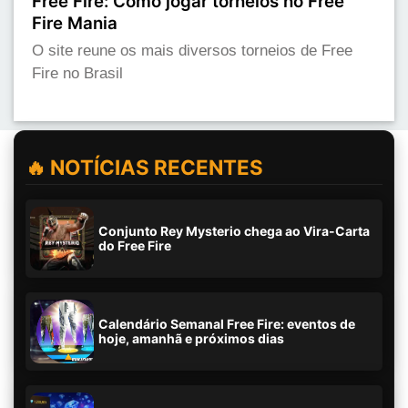
Free Fire: Como jogar torneios no Free
Fire Mania
O site reune os mais diversos torneios de Free
Fire no Brasil
🔥 NOTÍCIAS RECENTES
Conjunto Rey Mysterio chega ao Vira-Carta
do Free Fire
Calendário Semanal Free Fire: eventos de
hoje, amanhã e próximos dias