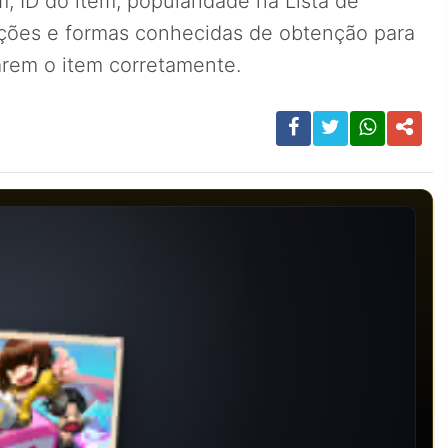
, ID do item, popularidade na Lista de
ições e formas conhecidas de obtenção para
carem o item corretamente.