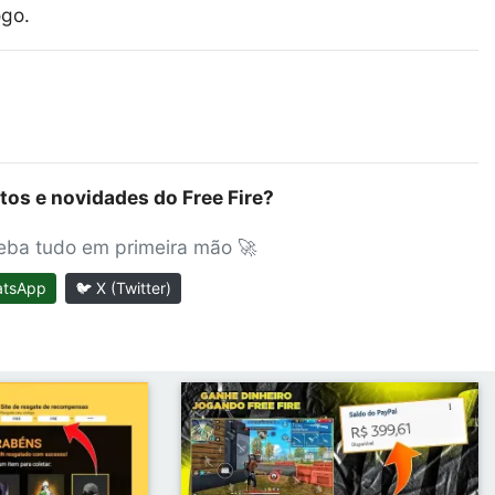
ogo.
tos e novidades do Free Fire?
ceba tudo em primeira mão 🚀
atsApp
🐦 X (Twitter)