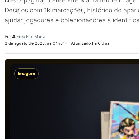
Nesta página, o Free Fire Mania reúne imagem
Desejos com
1k
marcações, histórico de apar
ajudar jogadores e colecionadores a identifi
Por
Free Fire Mania
3 de agosto de 2026, às 04h01 — Atualizado há 6 dias
Imagem