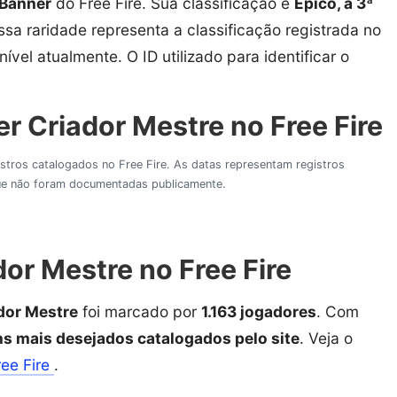
Banner
do Free Fire. Sua classificação é
Épico, a 3ª
Essa raridade representa a classificação registrada no
ível atualmente. O ID utilizado para identificar o
r Criador Mestre no Free Fire
gistros catalogados no Free Fire. As datas representam registros
 que não foram documentadas publicamente.
or Mestre no Free Fire
dor Mestre
foi marcado por
1.163 jogadores
. Com
ens mais desejados catalogados pelo site
. Veja o
ree Fire
.