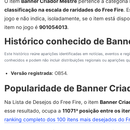
O item
Banner Criador Mestre
pertence à categoria
classificação na escala de raridades do Free Fire
. 
jogo e não indica, isoladamente, se o item está dispon
item no jogo é
901054013
.
Histórico conhecido de Banne
Este histórico reúne aparições identificadas em notícias, eventos e re
conhecidos e podem não incluir distribuições regionais ou aparições
Versão registrada:
OB54.
Popularidade de Banner Criad
Na Lista de Desejos do Free Fire, o item
Banner Cria
esse resultado, ocupa a
11071ª posição entre os it
ranking completo dos 100 itens mais desejados do F