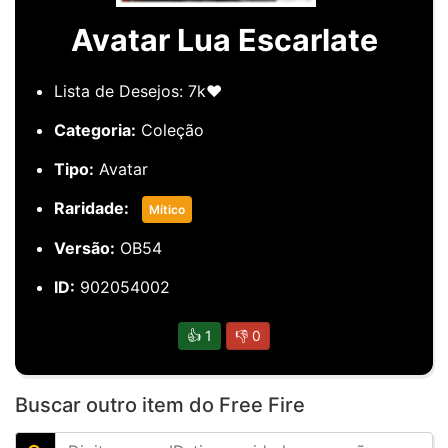
Avatar Lua Escarlate
Lista de Desejos: 7k❤️
Categoria:
Coleção
Tipo:
Avatar
Raridade:
Mítico
Versão:
OB54
ID:
902054002
👍
1
👎
0
Buscar outro item do Free Fire