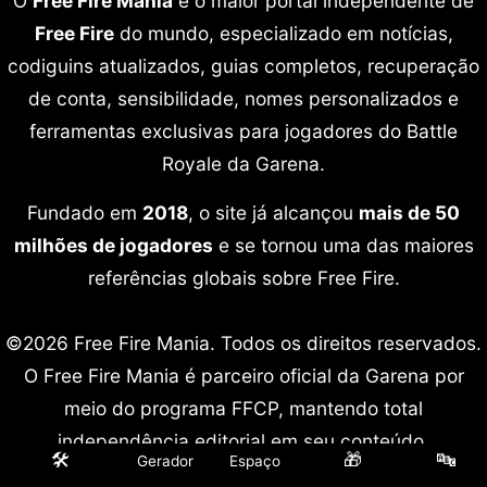
O
Free Fire Mania
é o maior portal independente de
Free Fire
do mundo, especializado em notícias,
codiguins atualizados, guias completos, recuperação
de conta, sensibilidade, nomes personalizados e
ferramentas exclusivas para jogadores do Battle
Royale da Garena.
Fundado em
2018
, o site já alcançou
mais de 50
milhões de jogadores
e se tornou uma das maiores
referências globais sobre Free Fire.
©2026 Free Fire Mania. Todos os direitos reservados.
O Free Fire Mania é parceiro oficial da Garena por
meio do programa FFCP, mantendo total
independência editorial em seu conteúdo.
🛠️
🎁
🔤
Gerador
Espaço
Free Fire é marca registrada da Garena International.