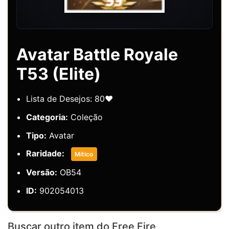
Avatar Battle Royale
T53 (Elite)
Lista de Desejos: 80❤️
Categoria:
Coleção
Tipo:
Avatar
Raridade:
Mítico
Versão:
OB54
ID:
902054013
Buscar outro item do Free Fire