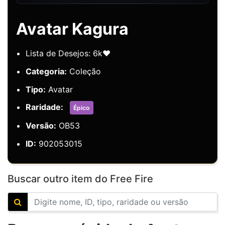
Avatar Kagura
Lista de Desejos: 6k❤️
Categoria:
Coleção
Tipo:
Avatar
Raridade:
Épico
Versão:
OB53
ID:
902053015
Buscar outro item do Free Fire