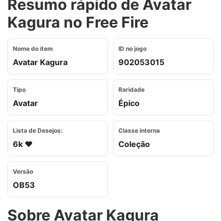
Resumo rápido de Avatar
Kagura no Free Fire
Nome do item
ID no jogo
Avatar Kagura
902053015
Tipo
Raridade
Avatar
Épico
Lista de Desejos:
Classe interna
6k ❤️
Coleção
Versão
OB53
Sobre Avatar Kagura