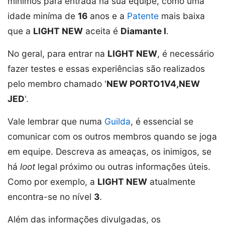
mínimos para entrada na sua equipe, como uma
idade miníma de
16
anos e a
Patente
mais baixa
que a
LIGHT NEW
aceita é
Diamante I
.
No geral, para entrar na
LIGHT NEW
, é necessário
fazer testes e essas experiências são realizados
pelo membro chamado '
NEW PORTO1V4,NEW
JED
'.
Vale lembrar que numa
Guilda
, é essencial se
comunicar com os outros membros quando se joga
em equipe. Descreva as ameaças, os inimigos, se
há
loot
legal próximo ou outras informações úteis.
Como por exemplo, a
LIGHT NEW
atualmente
encontra-se no nível
3
.
Além das informações divulgadas, os