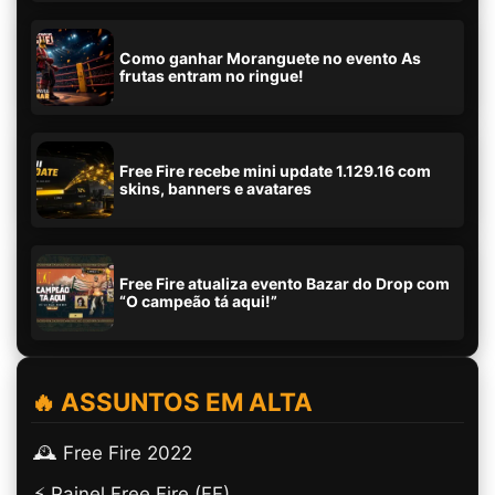
Como ganhar Moranguete no evento As
frutas entram no ringue!
Free Fire recebe mini update 1.129.16 com
skins, banners e avatares
Free Fire atualiza evento Bazar do Drop com
“O campeão tá aqui!”
🔥 ASSUNTOS EM ALTA
🕰️ Free Fire 2022
⚡ Painel Free Fire (FF)