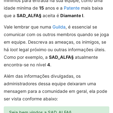
mínimos para entrada na sua equipe, como uma
idade miníma de
15
anos e a
Patente
mais baixa
que a
SAD_ALFA§
aceita é
Diamante I
.
Vale lembrar que numa
Guilda
, é essencial se
comunicar com os outros membros quando se joga
em equipe. Descreva as ameaças, os inimigos, se
há
loot
legal próximo ou outras informações úteis.
Como por exemplo, a
SAD_ALFA§
atualmente
encontra-se no nível
4
.
Além das informações divulgadas, os
administradores dessa equipe deixaram uma
mensagem para a comunidade em geral, ela pode
ser vista conforme abaixo:
Seja bem vindos a SAD_ALFA§