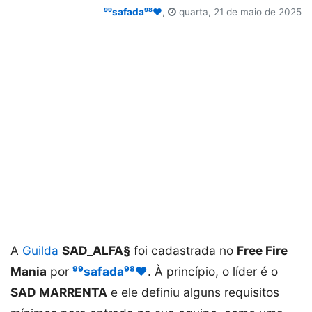
⁹⁹safada⁹⁸❤️
,
quarta, 21 de maio de 2025
A
Guilda
SAD_ALFA§
foi cadastrada no
Free Fire
Mania
por
⁹⁹safada⁹⁸❤️
. À princípio, o líder é o
SAD MARRENTA
e ele definiu alguns requisitos