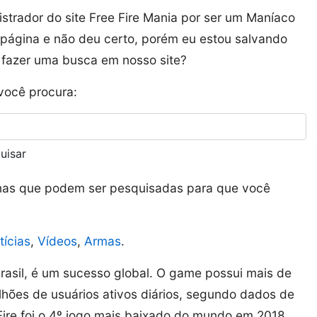
strador do site Free Fire Mania por ser um Maníaco
 página e não deu certo, porém eu estou salvando
al fazer uma busca em nosso site?
você procura:
uisar
inas que podem ser pesquisadas para que você
tícias
,
Vídeos
,
Armas
.
 Brasil, é um sucesso global. O game possui mais de
lhões de usuários ativos diários, segundo dados de
Fire foi o 4º jogo mais baixado do mundo em 2018,