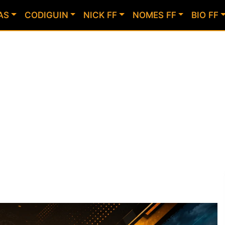
AS
CODIGUIN
NICK FF
NOMES FF
BIO FF