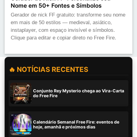
Nome em 50+ Fontes e Símbolos
Gerador de nick FF gratuito: transforme seu nome
em mais de 50 estilos — medieval, asiático,
instaplayer, com espaço invisível e símbolos.
Clique para editar e copiar direto no Free Fire.
🔥 NOTÍCIAS RECENTES
Conjunto Rey Mysterio chega ao Vira-Carta
do Free Fire
Calendário Semanal Free Fire: eventos de
hoje, amanhã e próximos dias