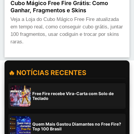
Cubo Mágico Free Fire Grátis: Como
Ganhar, Fragmentos e Skins
Veja a Loja do Cubo Mágico Free Fire atualizada
em tempo real, como conseguir cubo grátis, juntar
100 fragmentos, usar codiguin e trocar por skins
raras.
🔥 NOTÍCIAS RECENTES
Free Fire recebe Vira-Carta com Solo de
Teclado
Quem Mais Gastou Diamantes no Free Fire?
Top 100 Brasil