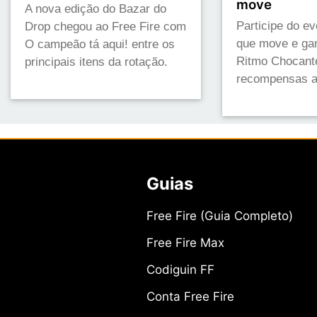
move
A nova edição do Bazar do
Participe do e
Drop chegou ao Free Fire com
que move e gan
O campeão tá aqui! entre os
Ritmo Chocante
principais itens da rotação.
recompensas a
Guias
Free Fire (Guia Completo)
Free Fire Max
Codiguin FF
Conta Free Fire