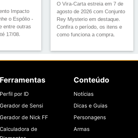
O Vira-Carta estreia em 7 de
vento Impacto
agosto de 2026 com Conjunto
he o Espólio -
Rey Mysterio em destaque.
 entre outras
Confira o período, os itens e
té 17/08.
como funciona a compra.
Ferramentas
Conteúdo
Perfil por ID
Notícias
Gerador de Sensi
Dicas e Guias
Gerador de Nick FF
Personagens
Calculadora de
Armas