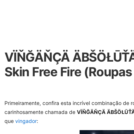
VÏŇĞÄŇÇÄ ÄBŠÖŁŪŤÄ 
Skin Free Fire (Roupas
Primeiramente, confira esta incrível combinação de r
carinhosamente chamada de
VÏŇĞÄŇÇÄ ÄBŠÖŁŪŤ
que
vingador
: