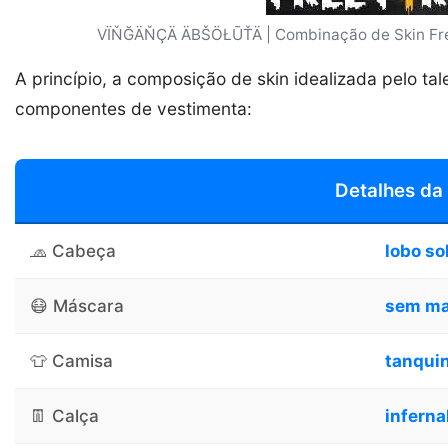
VÏŇĞÄŇÇÄ ÄBŠÖŁŪŤÄ | Combinação de Skin Free 
A princípio, a composição de skin idealizada pelo ta
componentes de vestimenta:
Detalhes da
🧢 Cabeça
lobo sol
😷 Máscara
sem ma
👕 Camisa
tanquin
👖 Calça
inferna