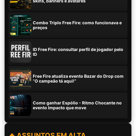
skins, banners e avatares
Combo Triplo Free Fire: como funcionava e
preços
ID Free Fire: consultar perfil de jogador pelo
ID
Free Fire atualiza evento Bazar do Drop com
“O campeão tá aqui!”
Como ganhar Espólio - Ritmo Chocante no
evento Impacto que move
🔥 ASSUNTOS EM ALTA