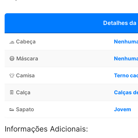
Detalhes da
🧢 Cabeça
Nenhum
😷 Máscara
Nenhum
👕 Camisa
Terno ca
👖 Calça
Calças d
👟 Sapato
Jovem
Informações Adicionais: