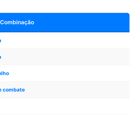
 Combinação
a
a
olho
e combate