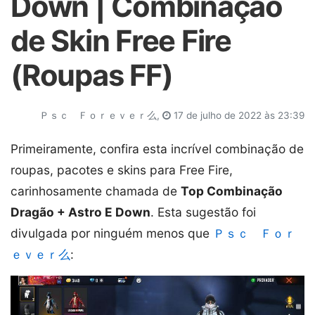
Down | Combinação
de Skin Free Fire
(Roupas FF)
ＰｓｃᅠＦｏｒｅｖｅｒ么,
17 de julho de 2022 às 23:39
Primeiramente, confira esta incrível combinação de
roupas, pacotes e skins para Free Fire,
carinhosamente chamada de
Top Combinação
Dragão + Astro E Down
. Esta sugestão foi
divulgada por ninguém menos que
ＰｓｃᅠＦｏｒ
ｅｖｅｒ么
: