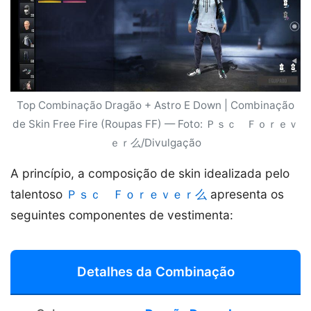
Top Combinação Dragão + Astro E Down | Combinação
de Skin Free Fire (Roupas FF) — Foto: ＰｓｃᅠＦｏｒｅｖ
ｅｒ么/Divulgação
A princípio, a composição de skin idealizada pelo
talentoso
ＰｓｃᅠＦｏｒｅｖｅｒ么
apresenta os
seguintes componentes de vestimenta:
Detalhes da Combinação